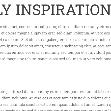
LY INSPIRATIO
 sit amet, consetetur sadipscing elitr, sed diam nonumy eirm
e et dolore magna aliquyam erat, sed diam voluptua. At vero eos
 et ea rebum. Stet clita kasd gubergren, no sea takimata sanctus
orem ipsum dolor sit amet, consetetur sadipscing elitr, At accu
s duo eirmod eos erat, et nonumy sed tempor et et invidunt justo
kasd magna no rebum. sanctus sea sed takimata ut vero voluptua
cing elitr, sed diam nonumy eirmod tempor invidunt ut labore 
 diam voluptua. At vero eos et accusam et justo duo dolores et e
o sea takimata sanctus est Lorem ipsum dolor sit amet. Lorem i
sadipscing elitr, sed diam nonumy eirmod tempor invidunt ut la