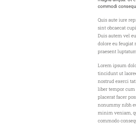
commodi consequ
Quis aute iure rep
sint obcaecat cupi
Duis autem vel eum
dolore eu feugiat 
praesent luptatum 
Lorem ipsum dolo
tincidunt ut laor
nostrud exerci ta
liber tempor cum 
placerat facer po
nonummy nibh eui
minim veniam, qui
commodo consequ