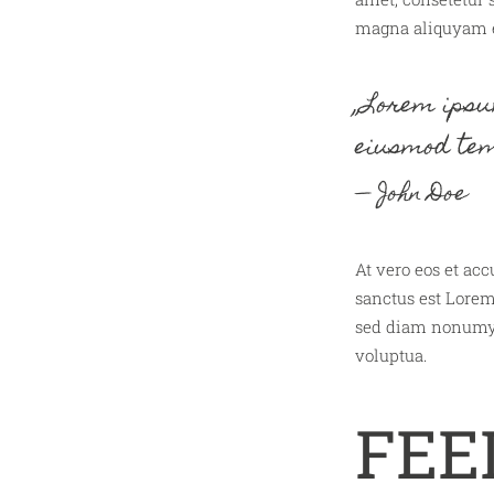
magna aliquyam e
„Lorem ipsum
eiusmod tem
John Doe
At vero eos et acc
sanctus est Lorem
sed diam nonumy 
voluptua.
FEE