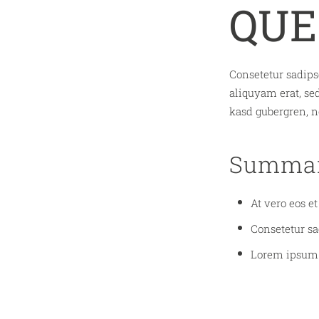
QUE
Consetetur sadips
aliquyam erat, sed
kasd gubergren, n
Summa
At vero eos e
Consetetur s
Lorem ipsum d