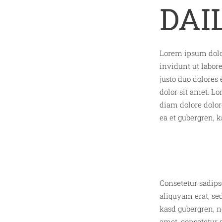
DAI
Lorem ipsum dolor
invidunt ut labor
justo duo dolores
dolor sit amet. L
diam dolore dolore
ea et gubergren, 
Consetetur sadips
aliquyam erat, sed
kasd gubergren, n
amet, consetetur 