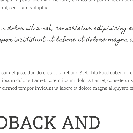
rat, sed diam voluptua.
 dolor sit amet, consectetur adipisicing el
por incididunt ut labore et dolore magna a
usam et justo duo dolores et ea rebum. Stet clita kasd gubergren
 ipsum dolor sit amet. Lorem ipsum dolor sit amet, consetetur sa
eirmod tempor invidunt ut labore et dolore magna aliquyam er
DBACK AND