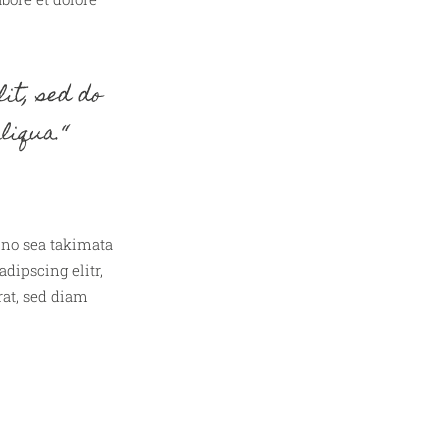
it, sed do
liqua.“
, no sea takimata
dipscing elitr,
at, sed diam