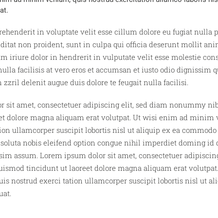
at.
rehenderit in voluptate velit esse cillum dolore eu fugiat nulla 
ditat non proident, sunt in culpa qui officia deserunt mollit ani
 iriure dolor in hendrerit in vulputate velit esse molestie cons
nulla facilisis at vero eros et accumsan et iusto odio dignissim q
zzril delenit augue duis dolore te feugait nulla facilisi.
r sit amet, consectetuer adipiscing elit, sed diam nonummy n
eet dolore magna aliquam erat volutpat. Ut wisi enim ad minim 
tion ullamcorper suscipit lobortis nisl ut aliquip ex ea commod
soluta nobis eleifend option congue nihil imperdiet doming i
ssim assum. Lorem ipsum dolor sit amet, consectetuer adipiscing
smod tincidunt ut laoreet dolore magna aliquam erat volutpat.
s nostrud exerci tation ullamcorper suscipit lobortis nisl ut al
at.