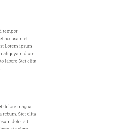
N
od tempor
 et accusam et
 est Lorem ipsum
sam aliquyam diam
 labore Stet clita
.
et dolore magna
a rebum. Stet clita
psum dolor sit
bore et dolore