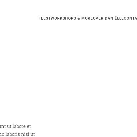
FEEST
WORKSHOPS & MORE
OVER DANIËLLE
CONT
nt ut labore et
 laboris nisi ut