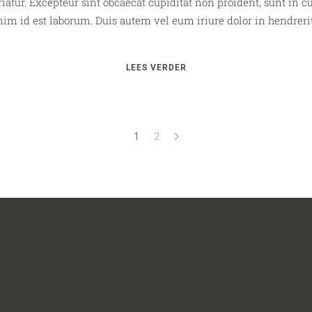
riatur. Excepteur sint obcaecat cupiditat non proident, sunt in cu
im id est laborum. Duis autem vel eum iriure dolor in hendrerit 
LEES VERDER
1
2