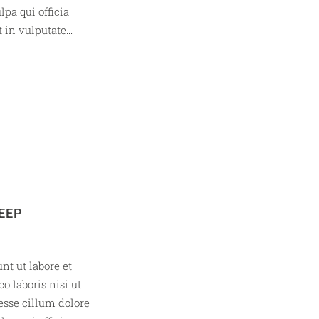
lpa qui officia
in vulputate...
EEP
nt ut labore et
 laboris nisi ut
esse cillum dolore