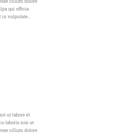
esse cillum dolore
lpa qui officia
in vulputate...
nt ut labore et
 laboris nisi ut
esse cillum dolore