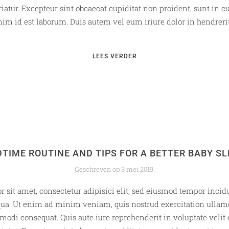
riatur. Excepteur sint obcaecat cupiditat non proident, sunt in cu
im id est laborum. Duis autem vel eum iriure dolor in hendrerit 
LEES VERDER
DTIME ROUTINE AND TIPS FOR A BETTER BABY SL
Geschreven op
3 mei 2019
.
 sit amet, consectetur adipisici elit, sed eiusmod tempor incidu
ua. Ut enim ad minim veniam, quis nostrud exercitation ullamco
modi consequat. Quis aute iure reprehenderit in voluptate velit 