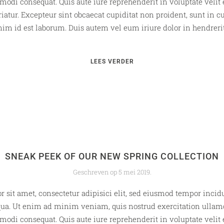
modi consequat. Quis aute iure reprehenderit in voluptate velit 
riatur. Excepteur sint obcaecat cupiditat non proident, sunt in cu
im id est laborum. Duis autem vel eum iriure dolor in hendrerit 
LEES VERDER
SNEAK PEEK OF OUR NEW SPRING COLLECTION
Geschreven op
5 mei 2019
.
 sit amet, consectetur adipisici elit, sed eiusmod tempor incidu
ua. Ut enim ad minim veniam, quis nostrud exercitation ullamco
modi consequat. Quis aute iure reprehenderit in voluptate velit 