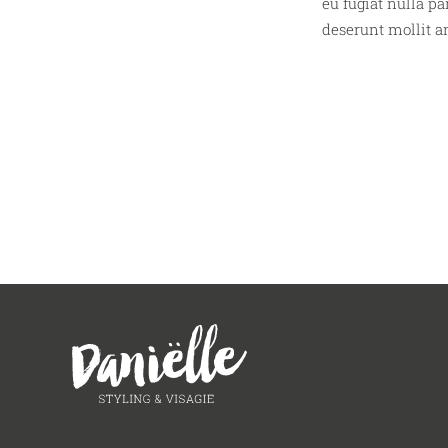
eu fugiat nulla pa
deserunt mollit an