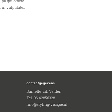
lpa qui officia
in vulputate...
contactgegevens
Daniëlle v.d. Velden
Tel. 06 42856328
info@styling-visagie.nl