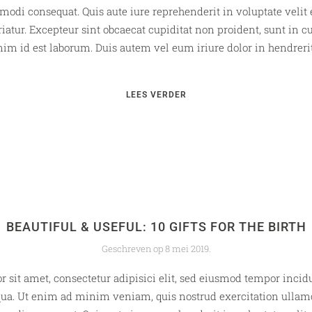
modi consequat. Quis aute iure reprehenderit in voluptate velit 
riatur. Excepteur sint obcaecat cupiditat non proident, sunt in cu
im id est laborum. Duis autem vel eum iriure dolor in hendrerit 
LEES VERDER
BEAUTIFUL & USEFUL: 10 GIFTS FOR THE BIRTH
Geschreven op
8 mei 2019
.
 sit amet, consectetur adipisici elit, sed eiusmod tempor incidu
ua. Ut enim ad minim veniam, quis nostrud exercitation ullamco